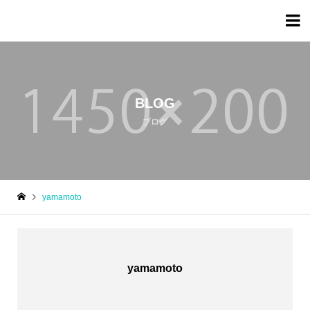

BLOG
ブログ
yamamoto
yamamoto